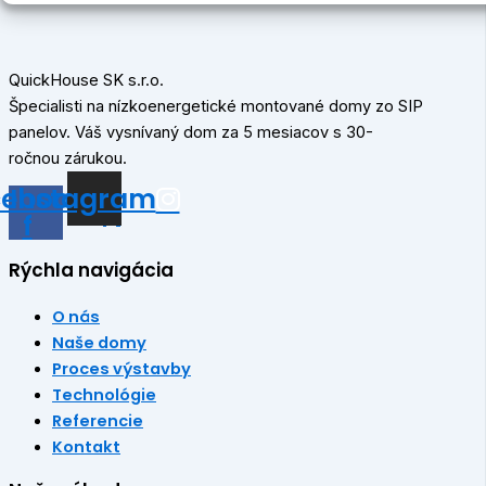
QuickHouse SK s.r.o.
Špecialisti na nízkoenergetické montované domy zo SIP
panelov. Váš vysnívaný dom za 5 mesiacov s 30-
ročnou zárukou.
cebook-
Instagram
f
Rýchla navigácia
O nás
Naše domy
Proces výstavby
Technológie
Referencie
Kontakt