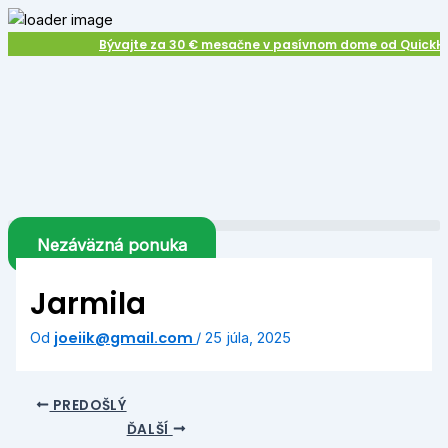
Preskočiť
Close
na
Bývajte za 30 € mesačne v pasívnom dome od QuickHo
obsah
Nezáväzná ponuka
Jarmila
joeiik@gmail.com
Od
/
25 júla, 2025
PREDOŠLÝ
ĎALŠÍ