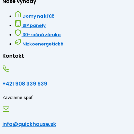
Naše výhody
Domy na kľúč
SIP panely
30-ročná záruka
Nízkoenergetické
Kontakt
+421 908 339 639
Zavoláme späť
info@quickhouse.sk