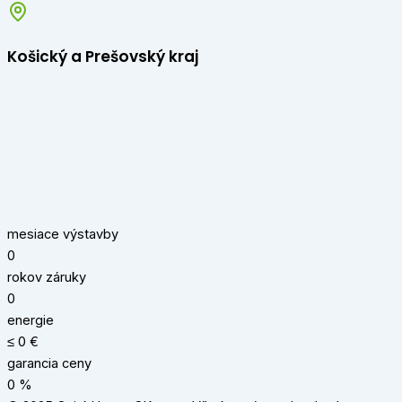
Košický a Prešovský kraj
mesiace výstavby
0
rokov záruky
0
energie
≤
0
€
garancia ceny
0
%