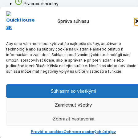
Pracovné hodiny
Pondelok – Piatok:
Správa súhlasu
8:00 – 17:00
Sobota:
9:00 – 12:00
Aby sme vám mohli poskytovať čo najlepšie služby, používame
technológie ako sú súbory cookie na ukladanie a/alebo prístup k
Prečo si vybrať QuickHouse SK?
informáciám o zariadení. Súhlas s používaním týchto technológií nám
umožní spracovávať údaje, ako je správanie pri prehliadaní alebo
jedinečné identifikačné čísla na tejto stránke. Nesúhlas alebo odvolanie
5-mesačná výstavba na kľúč
súhlasu môže mať negatívny vplyv na určité vlastnosti a funkcie.
30-ročná záruka kvality
Spotreba od ≤ 30 € mesačne
Súhlasím so všetkými
Garancia konečnej ceny
Zamietnuť všetky
Zobraziť nastavenia
Pravidla cookies
Ochrana osobných údajov