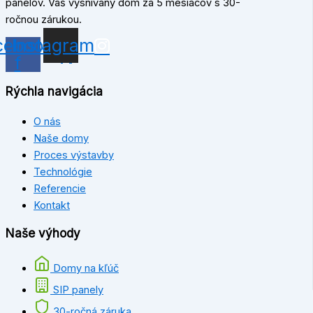
panelov. Váš vysnívaný dom za 5 mesiacov s 30-
ročnou zárukou.
cebook-
Instagram
f
Rýchla navigácia
O nás
Naše domy
Proces výstavby
Technológie
Referencie
Kontakt
Naše výhody
Domy na kľúč
SIP panely
30-ročná záruka