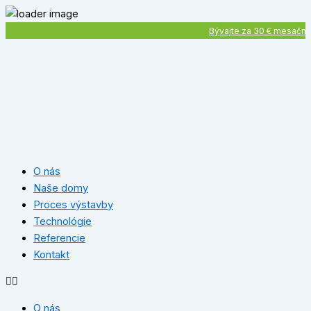
Preskočiť
na
Bývajte za 30 € mesačne
obsah
O nás
Naše domy
Proces výstavby
Technológie
Referencie
Kontakt
O nás